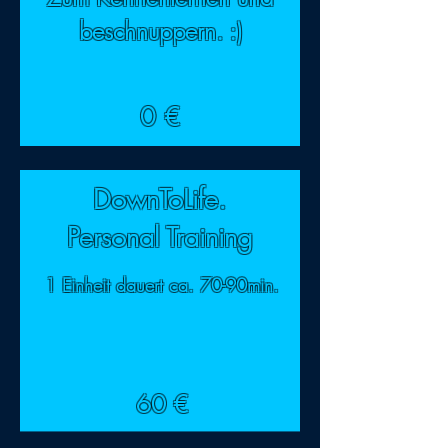
beschnuppern. :)
0 €
DownToLife.
Personal Training
1 Einheit dauert
ca. 70-90min.
60 €