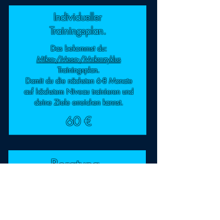
Individueller
Trainingsplan.
Das bekommst du:
Mikro-/Meso-/Makrozyklus
Trainingsplan.
Damit du die nächsten 6-8 Monate
auf höchstem Niveau trainieren und
deine Ziele erreichen kannst.
60 €
Beratung.
Begleitung.
Das gehört dazu, ich habe kein
Problem damit alle deine Fragen zu