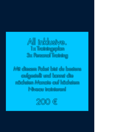
All inklusive.
1x Trainingsplan
3x Personal Training
Mit diesem Paket bist du bestens
aufgestellt und kannst die
nächsten Monate auf höchstem
Niveau trainieren!
200 €
So könnte auch dein Trainingsplan
aussehen: