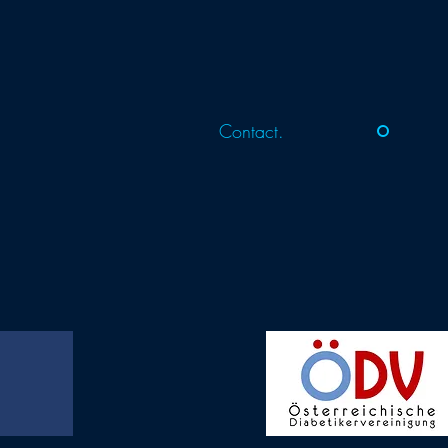
Contact.